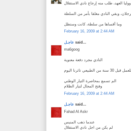
وليا العهد، طلب منه إرجاع نادي الاستقلال
جلان، وبقي النادي مغلقا بأمر من السلطة
وما أقساها من سلطة، كانت وستظل
February 16, 2009 at 2:44 AM
said...
عاجـل
ma6goog
النادي مجرد دفعة معنوية
لطبيعي تاثرنا اليوم
الم تسمع بمحاصرة التيار الوطني
وفتح المجال لتيار الظلام
February 16, 2009 at 2:44 AM
said...
عاجـل
Fahad Al Askr
عندما ذهب المنيس
لم يكن من اجل نادي الاستقلال