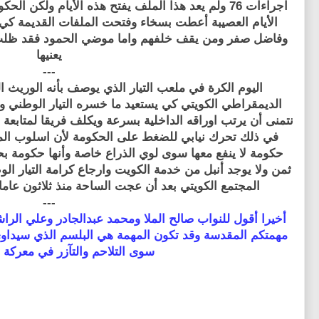
اجراءات 76 ولم يعد هذا الملف يفتح هذه الأيام ولك
الأيام العصيبة أعطت بسخاء وفتحت الملفات القديمة كي
وفاضل صفر ومن يقف خلفهم واما موضي الحمود فقد ظلت ص
يعنيها
---
اليوم الكرة في ملعب التيار الذي يوصف بأنه الوريث ال
الديمقراطي الكويتي كي يستعيد ما خسره التيار الوطني ون
نتمنى أن يرتب اوراقه الداخلية بسرعة ويكلف فريقا لمتابعة 
في ذلك تحرك نيابي للضغط على الحكومة لأن اسلوب المن
حكومة لا ينفع معها سوى لوي الذراع خاصة وأنها حكومة 
ثمن ولا يوجد أنبل من خدمة الكويت وارجاع كرامة التيار 
المجتمع الكويتي بعد أن عجت الساحة منذ ثلاثون عاما
---
أخيرا أقول للنواب صالح الملا ومحمد عبدالجادر وعلي الرا
مهمتكم المقدسة وقد تكون المهمة هي البلسم الذي سيداوي ج
سوى التلاحم والتآزر في معركة ب