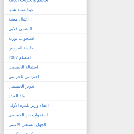
عبدالصمد شبها
اغتيال مغنية
النشمي قلابي
استجواب نورية
جلسة القروض
اعتصام 2007
استقالة الحميضي
احترامي للحرامي
تدوير الحميضي
ولد العبدة
اعفاء وزير للمرة الأولى
استجواب بدر الحميضي
الجهل السلفي الأعمى
ديسكو في الكويت