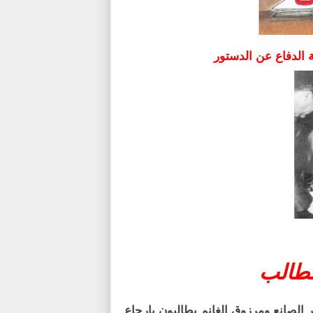
 الدفاع عن الدستور
مطالب
 الصانع ومرزوق الغانم يطالبون بإرجاع