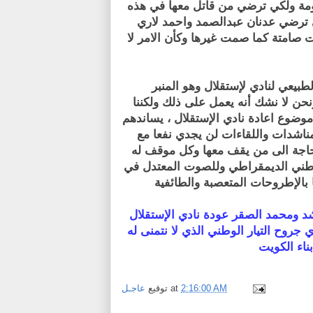
ن الحكومة ولكي ترضي من قاتل معها في هذه
 ترضي عدنان عبدالصمد واحمد لاري
امتة كما صمت غيرها وكأن الامر لا
طبيعي لنادي لإستقلال وهو المنبر
حن لا نشك أنه يعمل على ذلك ولكننا
موضوع اعادة نادي الإستقلال ، يساندهم
اشدات واللقاءات لن يجدي نفعا مع
بحاجة الى من يقف معها وكل موقف له
الوطني الديمقراطي وللصوت المعتدل في
 بالإطروحات المتعصبة والطائفية
شد ومحمد الصقر عودة نادي الإستقلال
روح التيار الوطني الذي لا نتمنى له
ناء الكويت
2:16:00 AM
at
توقيع
عاجـل