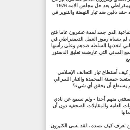
مقراطي بعد حل مجلس الامة 1976
حقد دفين ضد تيار النهضة والتنوير في
جتماعية الذي جمد لمدة عشرون عاما فتح
ي لم ينساه رموز العمل الديمقراطي في
التي اتخذتها السلطة ضدهم وعلى رأسها
مع المدني التي عارضت تعليق الدستور
ع
و كيف أستطاع تيار التحالف الإسلامي
د جمعيتة المجمدة والتيار الليبرالي
 من المنبر وغير المنبر منذ مجلس 92 - ولا أستثني منهم أحدا - ولم نسمع عن نادي
وات العامة والمقابلات الصحفية دون أن
انيا
 تعرف كيف تسده ، لقد نسى الكثيرون