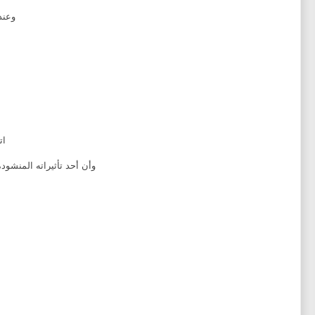
وعند
ات
وأن أحد تأثيراته المنشوده