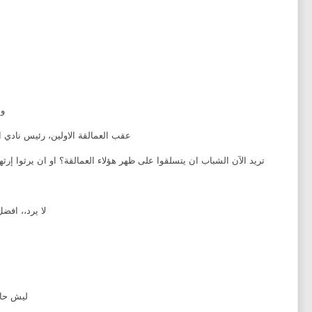
وا
عقب العمالقة الاولين، رئيس نادي ا
تريد الآن الشباب ان يتسلقوا على ظهر هؤلاء العمالقة؟ او ان يرثوا إرثه
لا يرد،، افض
ليش حاط