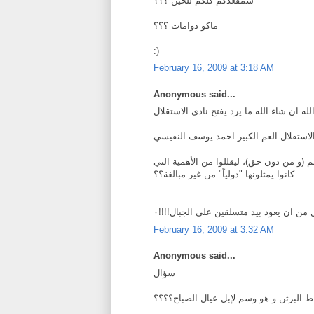
شمقعدكم كلكم للحين ؟؟؟
ماكو دوامات ؟؟؟
:)
February 16, 2009 at 3:18 AM
Anonymous said...
لله ان شاء الله ما يرد يفتح نادي الاستقلال
لاستقلال العم الكبير احمد يوسف النفيسي
م (و من دون حق)، ليقللوا من الأهمية التي
كانوا يمثلونها "دولياً" من غير مبالغة؟؟
ل من ان يعود بيد متسلقين على الجبال!!!!٠
February 16, 2009 at 3:32 AM
Anonymous said...
سؤال
 البرثن و هو وسم لإبل عيال الصباح؟؟؟؟