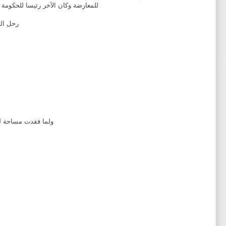
للمعارضة وكان الآخر رئيسا للحكومة و
رحل الر
ولما فقدت مساحة للعمل قبل 30 سنة من ا