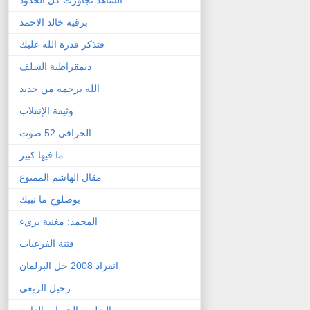
برقية خالد الاحمد
فتذكر قدرة الله عليك
ديمقراطية السلف
الله يرحمه من جديد
وثيقة الإنقلاب
الخرافي 52 صوت
ما فيها كبير
مقال الهاشم الممنوع
بوصلوح ما نبيك
المحمد: مغنية بريء
فتنة الفرعيات
انفراد 2008 حل البرلمان
رحيل الربعي
التعليم والحريات العامة