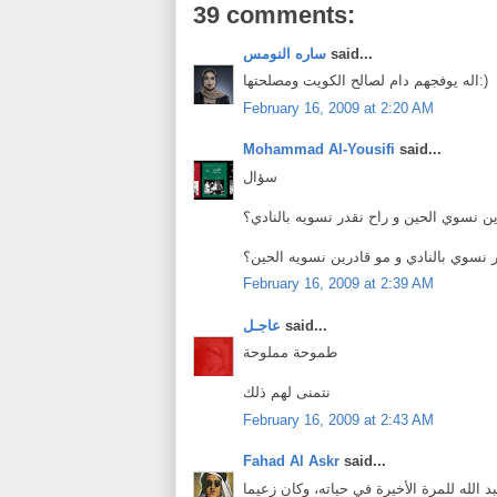
39 comments:
said...
ساره النومس
اله يوفجهم دام لصالح الكويت ومصلحتها:)
February 16, 2009 at 2:20 AM
Mohammad Al-Yousifi
said...
سؤال
ن نسوي الحين و راح نقدر نسويه بالنادي؟
ر نسوي بالنادي و مو قادرين نسويه الحين؟
February 16, 2009 at 2:39 AM
said...
عاجـل
طموحة مملوحة
نتمنى لهم ذلك
February 16, 2009 at 2:43 AM
Fahad Al Askr
said...
الله للمرة الأخيرة في حياته، وكان زعيما