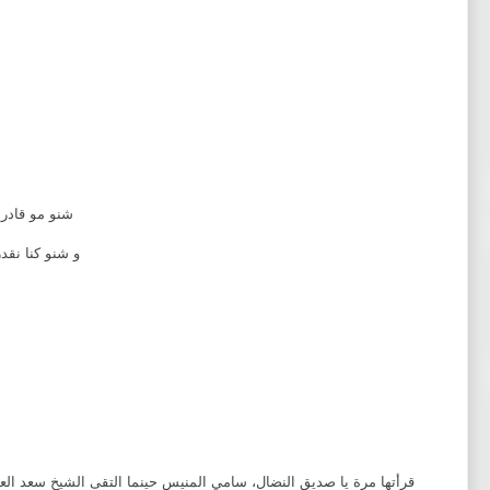
شنو مو قادري
و شنو كنا نقد
قرأتها مرة يا صديق النضال، سامي المنيس حينما التقى الشيخ سعد العبد 